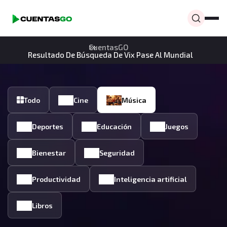
CuentasGO
Resultado De Búsqueda De Vix Pase Al Mundial
Todo
Cine
Música
Deportes
Educación
Juegos
Bienestar
Seguridad
Productividad
Inteligencia artificial
Libros