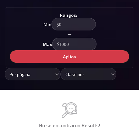
Rangos:
Min
—
Max
Aplica
Por página
Clase por
No se encontraron Results!