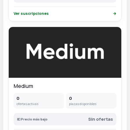
Ver suscripciones
→
Medium
0
0
ofertas activas
plazas disponibles
Sin ofertas
💶 Precio más bajo