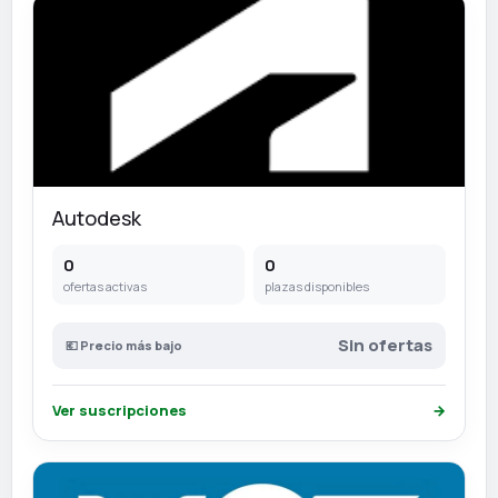
Autodesk
0
0
ofertas activas
plazas disponibles
Sin ofertas
💶 Precio más bajo
Ver suscripciones
→