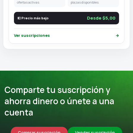
ofertas activas
plazas disponibles
Desde $5,00
💶 Precio más bajo
Ver suscripciones
→
Comparte tu suscripción y
ahorra dinero o únete a una
cuenta
Comprar suscripción
Vender suscripción