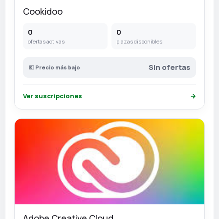
Cookidoo
0
0
ofertas activas
plazas disponibles
Sin ofertas
💶 Precio más bajo
Ver suscripciones
→
Adobe Creative Cloud