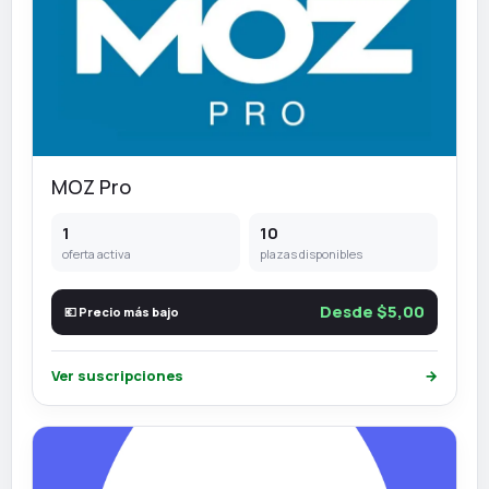
MOZ Pro
1
10
oferta activa
plazas disponibles
Desde $5,00
💶 Precio más bajo
Ver suscripciones
→