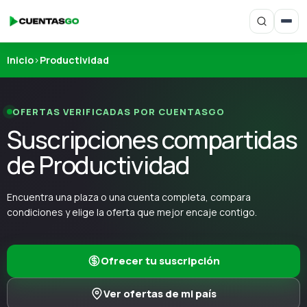
Inicio
›
Productividad
OFERTAS VERIFICADAS POR CUENTASGO
Suscripciones compartidas
de Productividad
Encuentra una plaza o una cuenta completa, compara
condiciones y elige la oferta que mejor encaje contigo.
Ofrecer tu suscripción
Ver ofertas de mi país