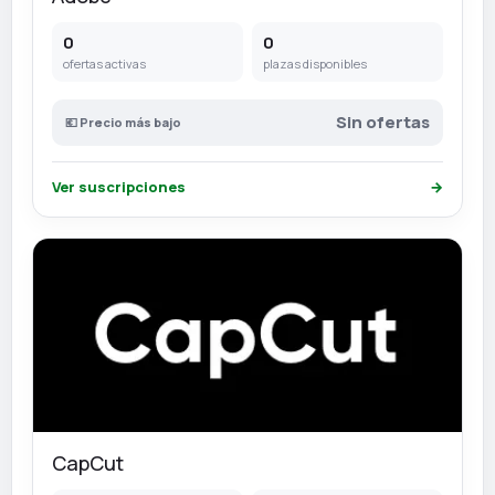
0
0
ofertas activas
plazas disponibles
Sin ofertas
💶 Precio más bajo
Ver suscripciones
→
CapCut