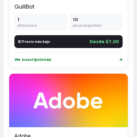
QuillBot
1
10
oferta activa
plazas disponibles
Desde $7,00
💶 Precio más bajo
Ver suscripciones
→
Adobe