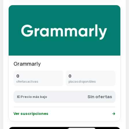
Grammarly
0
0
ofertas activas
plazas disponibles
Sin ofertas
💶 Precio más bajo
Ver suscripciones
→