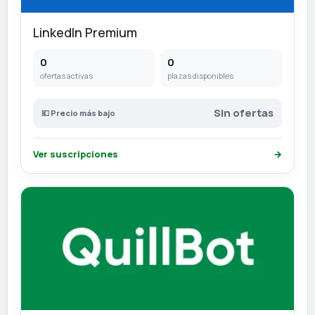
LinkedIn Premium
0
0
ofertas activas
plazas disponibles
Sin ofertas
💶 Precio más bajo
Ver suscripciones
→