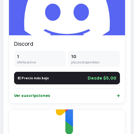
Discord
1
10
oferta activa
plazas disponibles
Desde $5,00
💶 Precio más bajo
Ver suscripciones
→