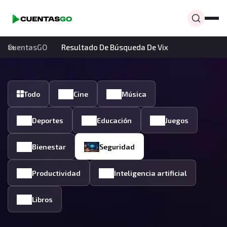
CuentasGO
Resultado De Búsqueda De Vix
Todo
Cine
Música
Deportes
Educación
Juegos
Bienestar
Seguridad
Productividad
Inteligencia artificial
Libros