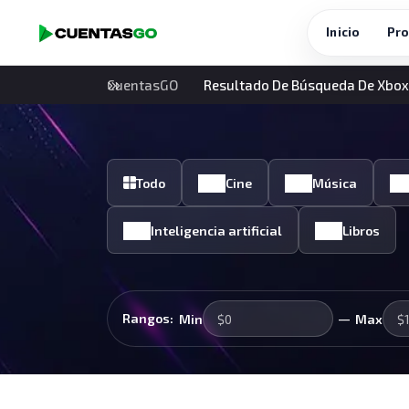
Inicio
Pro
CuentasGO
Resultado De Búsqueda De Xbox
Todo
Cine
Música
Inteligencia artificial
Libros
—
Rangos:
Min
Max