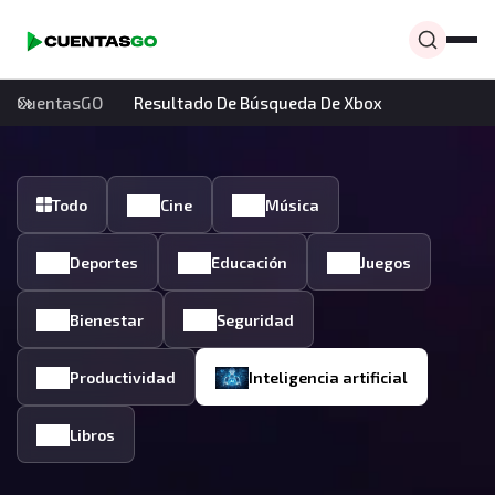
CuentasGO
Resultado De Búsqueda De Xbox
Todo
Cine
Música
Deportes
Educación
Juegos
Bienestar
Seguridad
Productividad
Inteligencia artificial
Libros