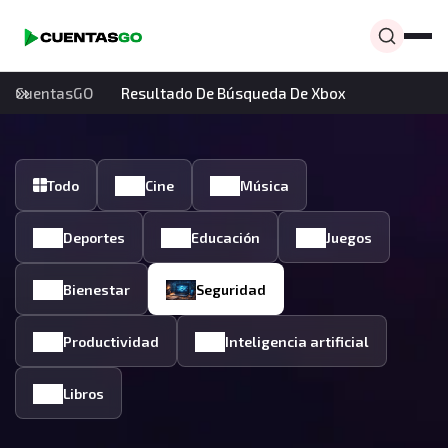
CuentasGO
Resultado De Búsqueda De Xbox
Todo
Cine
Música
Deportes
Educación
Juegos
Bienestar
Seguridad
Productividad
Inteligencia artificial
Libros