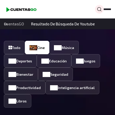
CuentasGO
Resultado De Búsqueda De Youtube
Todo
Cine
Música
Deportes
Educación
Juegos
Bienestar
Seguridad
Productividad
Inteligencia artificial
Libros