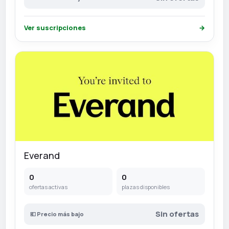
Ver suscripciones
→
Everand
0
0
ofertas activas
plazas disponibles
Sin ofertas
💶 Precio más bajo