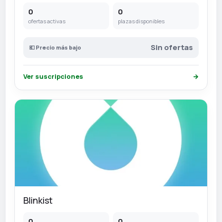
0
0
ofertas activas
plazas disponibles
Sin ofertas
💶 Precio más bajo
Ver suscripciones
→
Blinkist
0
0