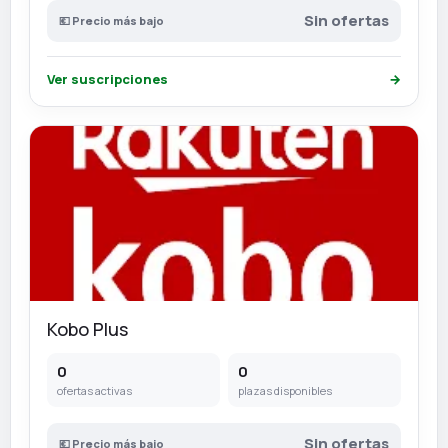
Sin ofertas
💶 Precio más bajo
Ver suscripciones
→
Kobo Plus
0
0
ofertas activas
plazas disponibles
Sin ofertas
💶 Precio más bajo