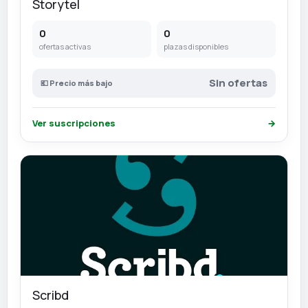
Storytel
0
0
ofertas activas
plazas disponibles
Sin ofertas
💶 Precio más bajo
Ver suscripciones
→
Scribd