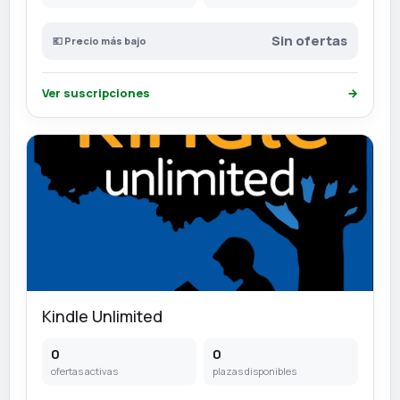
Sin ofertas
💶 Precio más bajo
Ver suscripciones
→
Kindle Unlimited
0
0
ofertas activas
plazas disponibles