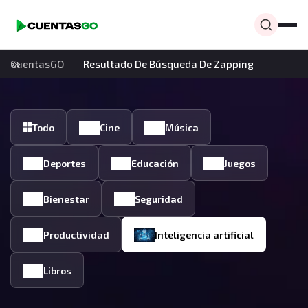
CuentasGO
Resultado De Búsqueda De Zapping
Todo
Cine
Música
Deportes
Educación
Juegos
Bienestar
Seguridad
Productividad
Inteligencia artificial
Libros