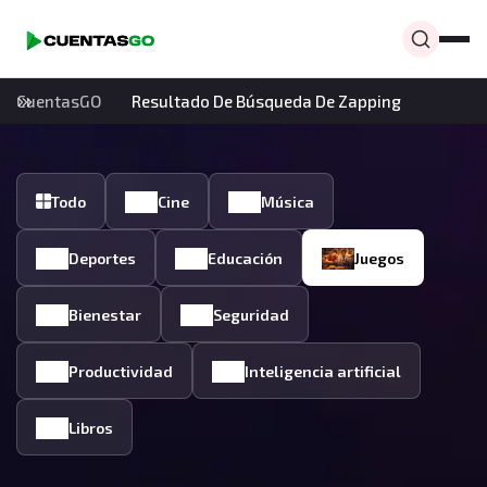
CuentasGO
Resultado De Búsqueda De Zapping
Todo
Cine
Música
Deportes
Educación
Juegos
Bienestar
Seguridad
Productividad
Inteligencia artificial
Libros