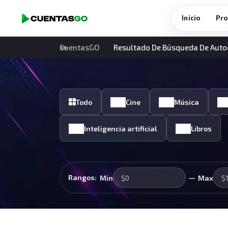
Inicio
Pro
CuentasGO
Resultado De Búsqueda De Aut
Todo
Cine
Música
Inteligencia artificial
Libros
—
Rangos:
Min
Max