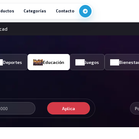
ductos
Categorías
Contacto
ocad
Deportes
Educación
Juegos
Bienesta
Aplica
P