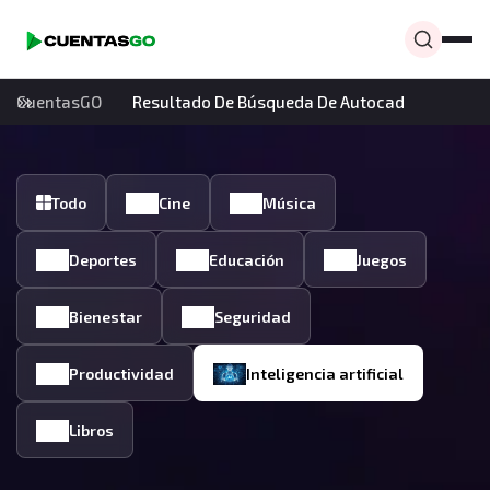
CuentasGO
Resultado De Búsqueda De Autocad
Todo
Cine
Música
Deportes
Educación
Juegos
Bienestar
Seguridad
Productividad
Inteligencia artificial
Libros