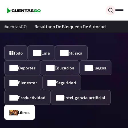
CuentasGO
Resultado De Búsqueda De Autocad
Todo
Cine
Música
Deportes
Educación
Juegos
Bienestar
Seguridad
Productividad
Inteligencia artificial
Libros