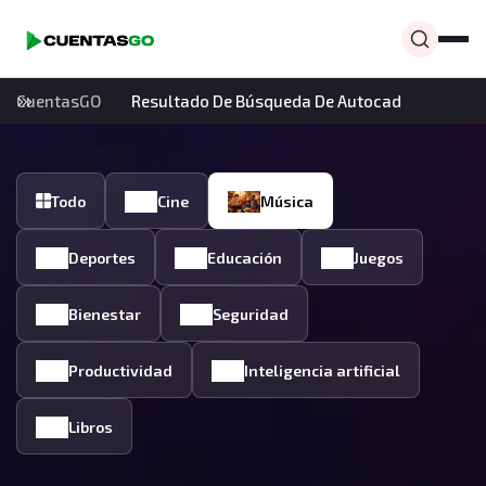
CuentasGO
Resultado De Búsqueda De Autocad
Todo
Cine
Música
Deportes
Educación
Juegos
Bienestar
Seguridad
Productividad
Inteligencia artificial
Libros