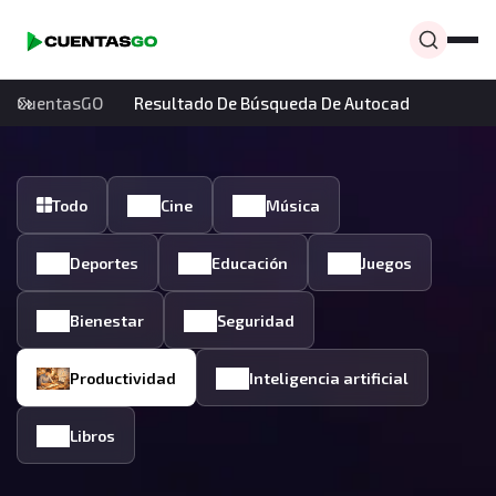
CuentasGO
Resultado De Búsqueda De Autocad
Todo
Cine
Música
Deportes
Educación
Juegos
Bienestar
Seguridad
Productividad
Inteligencia artificial
Libros