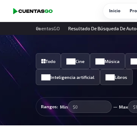
Inicio
Pro
CuentasGO
Resultado De Búsqueda De Auto
Todo
Cine
Música
Inteligencia artificial
Libros
—
Rangos:
Min
Max