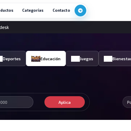
ductos
Categorías
Contacto
desk
Deportes
Educación
Juegos
Bienesta
Aplica
P