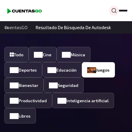
CuentasGO
Resultado De Búsqueda De Autodesk
Todo
Cine
Música
Deportes
Educación
Juegos
Bienestar
Seguridad
Productividad
Inteligencia artificial
Libros