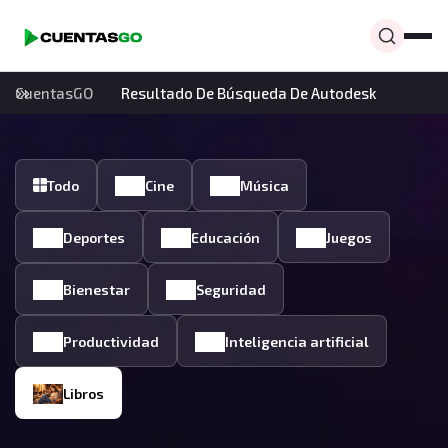
CuentasGO
Resultado De Búsqueda De Autodesk
Todo
Cine
Música
Deportes
Educación
Juegos
Bienestar
Seguridad
Productividad
Inteligencia artificial
Libros