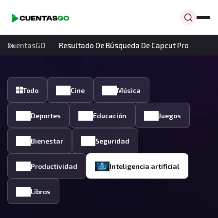
CuentasGO
Resultado De Búsqueda De Capcut Pro
Todo
Cine
Música
Deportes
Educación
Juegos
Bienestar
Seguridad
Productividad
Inteligencia artificial
Libros