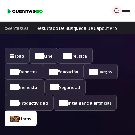
CuentasGO
Resultado De Búsqueda De Capcut Pro
Todo
Cine
Música
Deportes
Educación
Juegos
Bienestar
Seguridad
Productividad
Inteligencia artificial
Libros