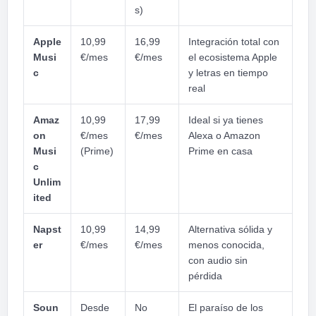
s)
Apple
10,99
16,99
Integración total con
Musi
€/mes
€/mes
el ecosistema Apple
c
y letras en tiempo
real
Amaz
10,99
17,99
Ideal si ya tienes
on
€/mes
€/mes
Alexa o Amazon
Musi
(Prime)
Prime en casa
c
Unlim
ited
Napst
10,99
14,99
Alternativa sólida y
er
€/mes
€/mes
menos conocida,
con audio sin
pérdida
Soun
Desde
No
El paraíso de los