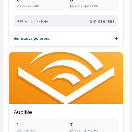
ofertas activas
plazas disponibles
Sin ofertas
💶 Precio más bajo
Ver suscripciones
→
Audible
1
7
oferta activa
plazas disponibles