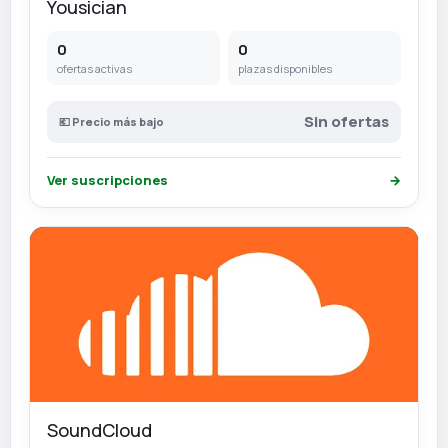
Yousician
0
0
ofertas activas
plazas disponibles
Sin ofertas
💶 Precio más bajo
Ver suscripciones
→
SoundCloud