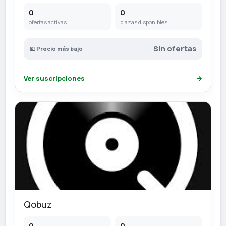
0
0
ofertas activas
plazas disponibles
Sin ofertas
💶 Precio más bajo
Ver suscripciones
→
Qobuz
0
0