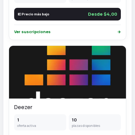
Desde $4,00
💶 Precio más bajo
Ver suscripciones
→
Deezer
1
10
oferta activa
plazas disponibles