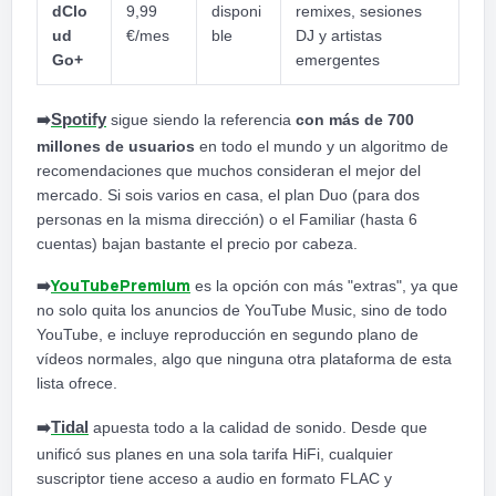
dClo
9,99
disponi
remixes, sesiones
ud
€/mes
ble
DJ y artistas
Go+
emergentes
➡️
Spotify
sigue siendo la referencia
con más de 700
millones de usuarios
en todo el mundo y un algoritmo de
recomendaciones que muchos consideran el mejor del
mercado. Si sois varios en casa, el plan Duo (para dos
personas en la misma dirección) o el Familiar (hasta 6
cuentas) bajan bastante el precio por cabeza.
YouTubePremium
➡️
es la opción con más "extras", ya que
no solo quita los anuncios de YouTube Music, sino de todo
YouTube, e incluye reproducción en segundo plano de
vídeos normales, algo que ninguna otra plataforma de esta
lista ofrece.
➡️
Tidal
apuesta todo a la calidad de sonido. Desde que
unificó sus planes en una sola tarifa HiFi, cualquier
suscriptor tiene acceso a audio en formato FLAC y