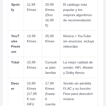
Spoti
11,99
20,99
El catálogo más
fy
€/mes
€/mes
popular y los
(Duo:
mejores algoritmos
16,99
de recomendación
€)
YouT
13,99
25,99
Música + YouTube
ube
€/mes
€/mes
sin anuncios, incluye
Premi
videoclips
um
Tidal
10,99
Consult
La mejor calidad de
€/mes
ar plan
sonido: HiFi, Master
familiar
y Dolby Atmos
Deez
10,99
17,99
Sonido sin pérdida
er
€/mes
€/mes
FLAC y su función
(17,99
(hasta
Flow para descubrir
€ con
6
música
HiFi)
cuenta