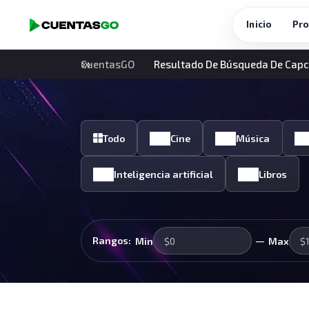
Inicio
Pro
CuentasGO
Resultado De Búsqueda De Capc
Todo
Cine
Música
Inteligencia artificial
Libros
—
Rangos:
Min
Max