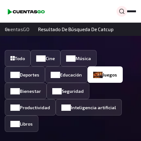
CuentasGO
Resultado De Búsqueda De Catcup
Todo
Cine
Música
Deportes
Educación
Juegos
Bienestar
Seguridad
Productividad
Inteligencia artificial
Libros