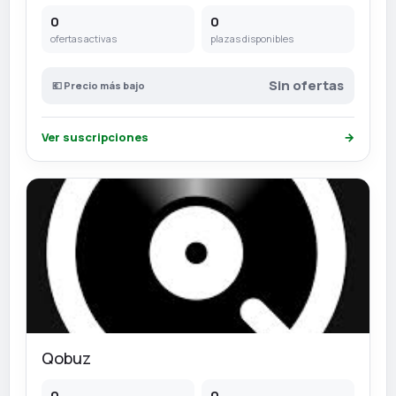
0
0
ofertas activas
plazas disponibles
Sin ofertas
💶 Precio más bajo
Ver suscripciones
→
Qobuz
0
0