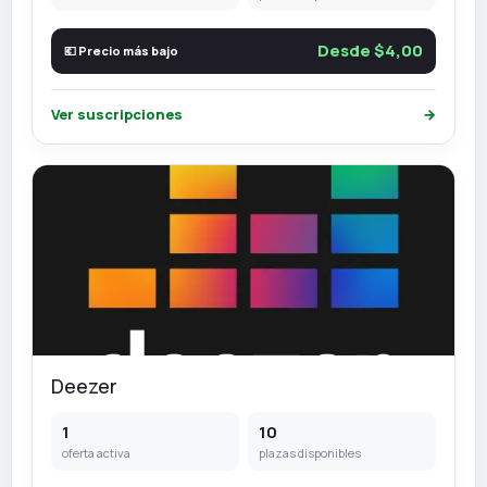
Desde $4,00
💶 Precio más bajo
Ver suscripciones
→
Deezer
1
10
oferta activa
plazas disponibles