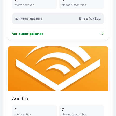
ofertas activas
plazas disponibles
Sin ofertas
💶 Precio más bajo
Ver suscripciones
→
Audible
1
7
oferta activa
plazas disponibles