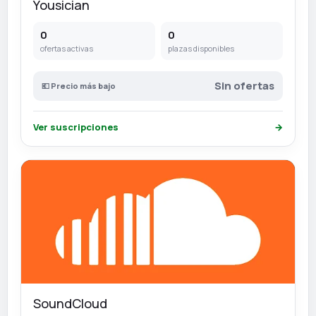
Yousician
0
0
ofertas activas
plazas disponibles
Sin ofertas
💶 Precio más bajo
Ver suscripciones
→
SoundCloud