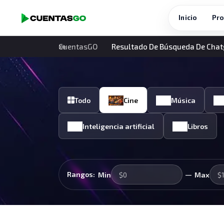
Inicio
Pro
CuentasGO
Resultado De Búsqueda De Chat
Todo
Cine
Música
Inteligencia artificial
Libros
—
Rangos:
Min
Max