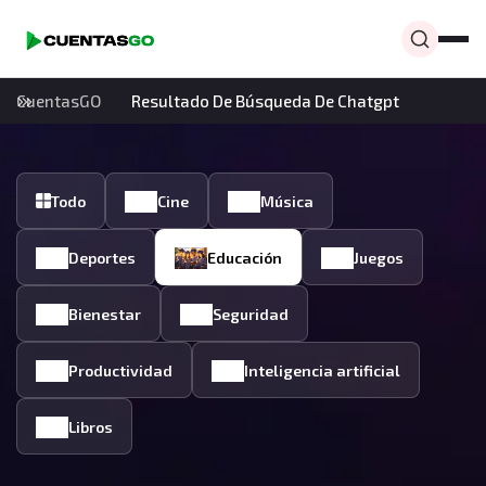
CuentasGO
Resultado De Búsqueda De Chatgpt
Todo
Cine
Música
Deportes
Educación
Juegos
Bienestar
Seguridad
Productividad
Inteligencia artificial
Libros