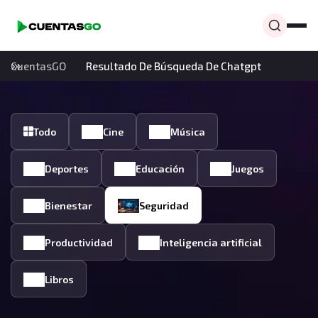
CuentasGO
Resultado De Búsqueda De Chatgpt
Todo
Cine
Música
Deportes
Educación
Juegos
Bienestar
Seguridad
Productividad
Inteligencia artificial
Libros