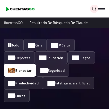
CuentasGO
Resultado De Búsqueda De Claude
Todo
Cine
Música
Deportes
Educación
Juegos
Bienestar
Seguridad
Productividad
Inteligencia artificial
Libros