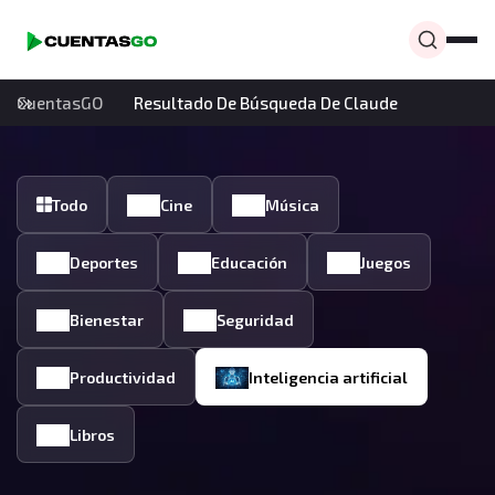
CuentasGO
Resultado De Búsqueda De Claude
Todo
Cine
Música
Deportes
Educación
Juegos
Bienestar
Seguridad
Productividad
Inteligencia artificial
Libros