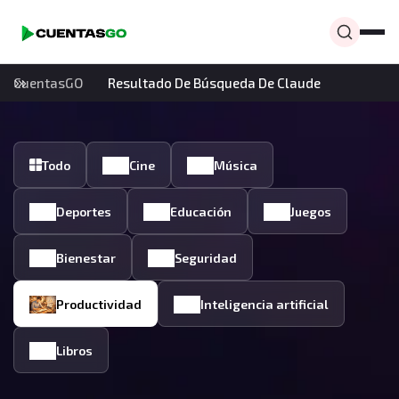
CuentasGO
Resultado De Búsqueda De Claude
Todo
Cine
Música
Deportes
Educación
Juegos
Bienestar
Seguridad
Productividad
Inteligencia artificial
Libros