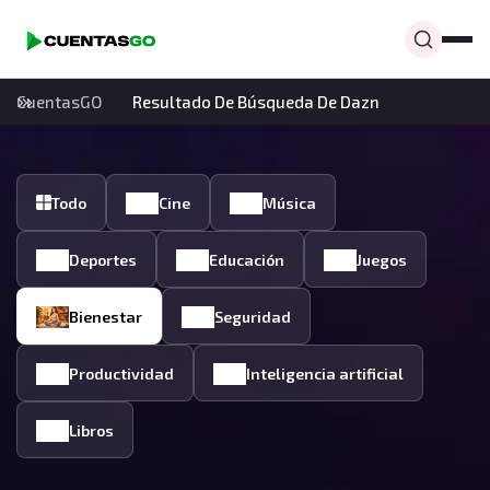
CuentasGO
Resultado De Búsqueda De Dazn
Todo
Cine
Música
Deportes
Educación
Juegos
Bienestar
Seguridad
Productividad
Inteligencia artificial
Libros