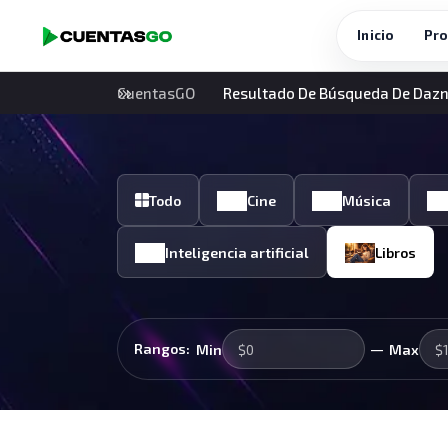
Inicio
Pro
CuentasGO
Resultado De Búsqueda De Daz
Todo
Cine
Música
Inteligencia artificial
Libros
—
Rangos:
Min
Max