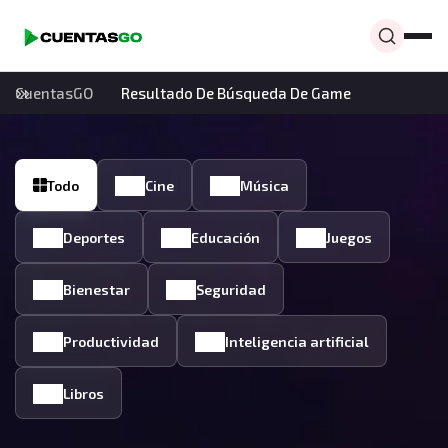
CuentasGO
Resultado De Búsqueda De Game
Todo
Cine
Música
Deportes
Educación
Juegos
Bienestar
Seguridad
Productividad
Inteligencia artificial
Libros