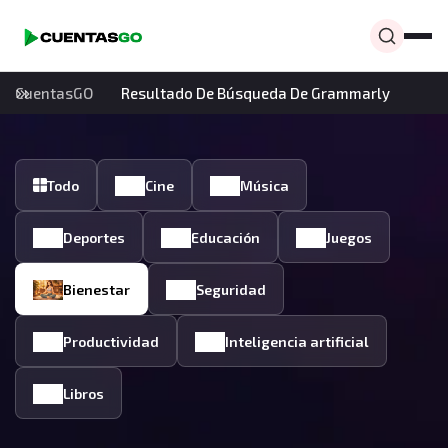
CuentasGO
Resultado De Búsqueda De Grammarly
Todo
Cine
Música
Deportes
Educación
Juegos
Bienestar
Seguridad
Productividad
Inteligencia artificial
Libros