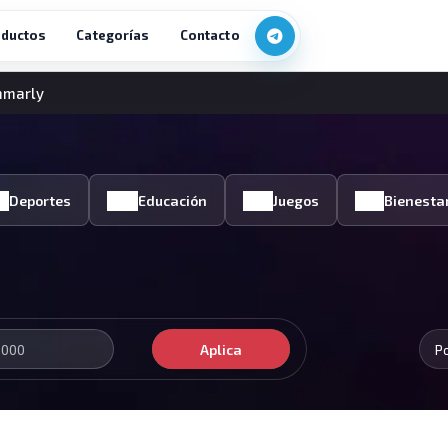
ductos
Categorías
Contacto
mmarly
Deportes
Educación
Juegos
Bienesta
Aplica
P