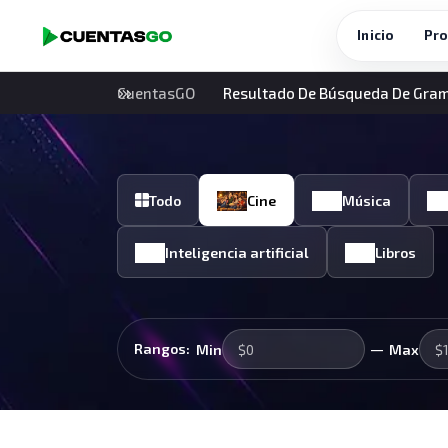
Inicio
Pro
CuentasGO
Resultado De Búsqueda De Gra
Todo
Cine
Música
Inteligencia artificial
Libros
—
Rangos:
Min
Max