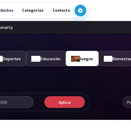
ductos
Categorías
Contacto
mmarly
Deportes
Educación
Juegos
Bienesta
Aplica
P