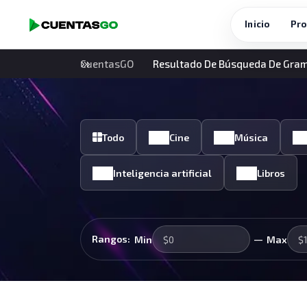
Inicio
Pro
CuentasGO
Resultado De Búsqueda De Gra
Todo
Cine
Música
Inteligencia artificial
Libros
—
Rangos:
Min
Max