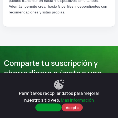
puedes transmitir en hasta 4 dispositivos simultáneos.
Además, permite crear hasta 5 perfiles independientes con
recomendaciones y listas propias.
Comparte tu suscripción y
ahorra dinero o únete a una
cuenta
Permítanos recopilar datos para mejorar
nuestro sitio web.
Más información
Comprar suscripción
Vender suscripción
Rechazar
Acepta