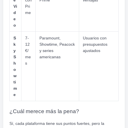
e
con
Prime
ventajas
Vi
Pri
d
me
e
o
S
7-
Paramount,
Usuarios con
k
12
Showtime, Peacock
presupuestos
y
€/
y series
ajustados
S
me
americanas
h
s
o
w
ti
m
e
¿Cuál merece más la pena?
Sí, cada plataforma tiene sus puntos fuertes, pero la