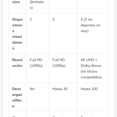
cios
(limitado
s)
Dispo
2
2
4 (2 en
sitivo
deportes en
s
vivo)
simul
táneo
s
Resol
Full HD
Full HD
4K UHD +
ución
(1080p)
(1080p)
Dolby Atmos
(en títulos
compatibles)
Desc
No
Hasta 30
Hasta 100
argas
offlin
e