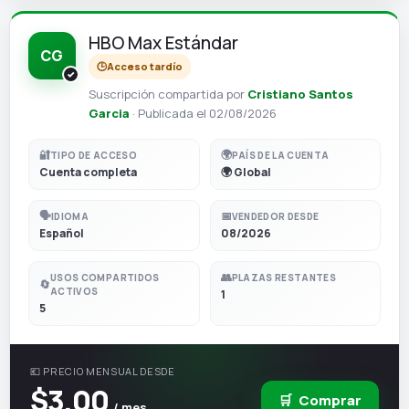
HBO Max Estándar
CG
🕒
Acceso tardío
Suscripción compartida por
Cristiano Santos
Garcia
· Publicada el 02/08/2026
🔐
🌍
TIPO DE ACCESO
PAÍS DE LA CUENTA
Cuenta completa
🌍 Global
🗣️
📅
IDIOMA
VENDEDOR DESDE
Español
08/2026
👥
USOS COMPARTIDOS
PLAZAS RESTANTES
🔄
ACTIVOS
1
5
💶 PRECIO MENSUAL DESDE
$3,00
🛒
Comprar
/ mes