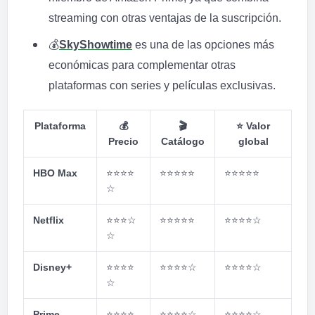
streaming con otras ventajas de la suscripción.
💰
SkyShowtime
es una de las opciones más
económicas para complementar otras
plataformas con series y películas exclusivas.
Plataforma
💰
🎬
⭐
Valor
Precio
Catálogo
global
HBO Max
⭐⭐⭐⭐
⭐⭐⭐⭐⭐
⭐⭐⭐⭐⭐
☆
Netflix
⭐⭐⭐
☆
⭐⭐⭐⭐⭐
⭐⭐⭐⭐
☆
☆
Disney+
⭐⭐⭐⭐
⭐⭐⭐⭐
☆
⭐⭐⭐⭐
☆
☆
Prime
⭐⭐⭐⭐
⭐⭐⭐⭐
☆
⭐⭐⭐⭐
☆