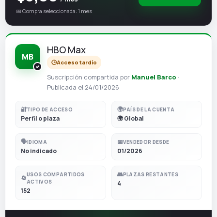
📅 Compra seleccionada: 1 mes
HBO Max
MB
🕒
Acceso tardío
Suscripción compartida por
Manuel Barco
·
Publicada el 24/01/2026
🔐
🌍
TIPO DE ACCESO
PAÍS DE LA CUENTA
Perfil o plaza
🌍 Global
🗣️
📅
IDIOMA
VENDEDOR DESDE
No indicado
01/2026
👥
USOS COMPARTIDOS
PLAZAS RESTANTES
🔄
ACTIVOS
4
152