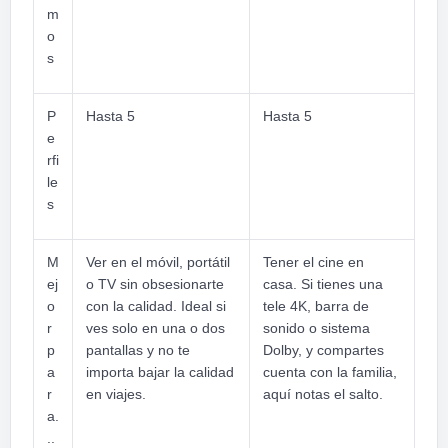
m
o
s
P
Hasta 5
Hasta 5
e
rfi
le
s
M
Ver en el móvil, portátil
Tener el cine en
ej
o TV sin obsesionarte
casa. Si tienes una
o
con la calidad. Ideal si
tele 4K, barra de
r
ves solo en una o dos
sonido o sistema
p
pantallas y no te
Dolby, y compartes
a
importa bajar la calidad
cuenta con la familia,
r
en viajes.
aquí notas el salto.
a.
..