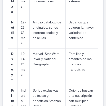
M
me
documentales
estreno
a
s
x
N
12-
Amplio catálogo de
Usuarios que
et
23
originales, series
quieren la mayor
fli
€/
internacionales y
variedad de
x
me
películas
contenido
s
Di
10-
Marvel, Star Wars,
Familias y
s
14
Pixar y National
amantes de las
n
€/
Geographic
grandes
e
me
franquicias
y
s
+
Pr
Incl
Series exclusivas,
Quienes buscan
i
uid
películas y
una suscripción
m
o
beneficios Amazon
con múltiples