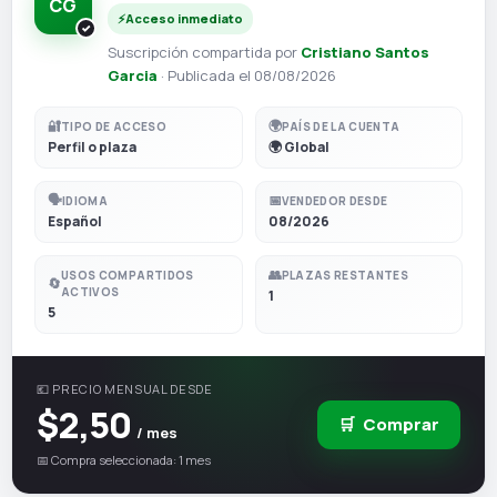
CG
⚡
Acceso inmediato
Suscripción compartida por
Cristiano Santos
Garcia
· Publicada el 08/08/2026
🔐
🌍
TIPO DE ACCESO
PAÍS DE LA CUENTA
Perfil o plaza
🌍 Global
🗣️
📅
IDIOMA
VENDEDOR DESDE
Español
08/2026
👥
USOS COMPARTIDOS
PLAZAS RESTANTES
🔄
ACTIVOS
1
5
💶 PRECIO MENSUAL DESDE
$2,50
🛒
Comprar
/ mes
📅 Compra seleccionada: 1 mes