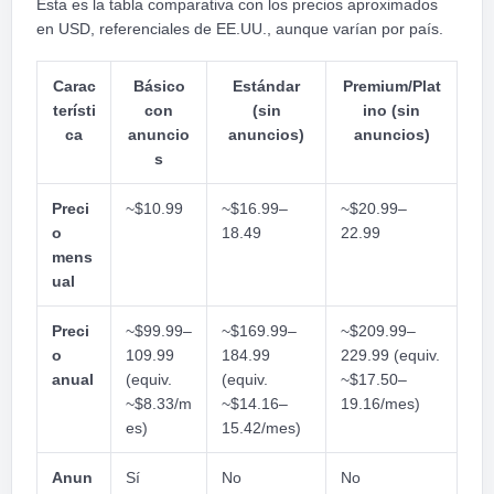
Esta es la tabla comparativa con los precios aproximados
en USD, referenciales de EE.UU., aunque varían por país.
Carac
Básico
Estándar
Premium/Plat
terísti
con
(sin
ino (sin
ca
anuncio
anuncios)
anuncios)
s
Preci
~$10.99
~$16.99–
~$20.99–
o
18.49
22.99
mens
ual
Preci
~$99.99–
~$169.99–
~$209.99–
o
109.99
184.99
229.99 (equiv.
anual
(equiv.
(equiv.
~$17.50–
~$8.33/m
~$14.16–
19.16/mes)
es)
15.42/mes)
Anun
Sí
No
No