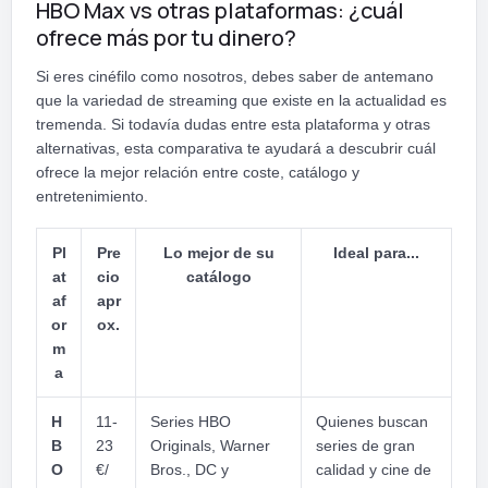
HBO Max vs otras plataformas: ¿cuál
ofrece más por tu dinero?
Si eres cinéfilo como nosotros, debes saber de antemano
que la variedad de streaming que existe en la actualidad es
tremenda. Si todavía dudas entre esta plataforma y otras
alternativas, esta comparativa te ayudará a descubrir cuál
ofrece la mejor relación entre coste, catálogo y
entretenimiento.
Pl
Pre
Lo mejor de su
Ideal para...
at
cio
catálogo
af
apr
or
ox.
m
a
H
11-
Series HBO
Quienes buscan
B
23
Originals, Warner
series de gran
O
€/
Bros., DC y
calidad y cine de