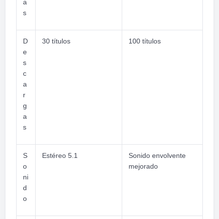
a
s
D
30 títulos
100 títulos
e
s
c
a
r
g
a
s
S
Estéreo 5.1
Sonido envolvente
o
mejorado
ni
d
o