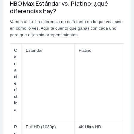
HBO Max Estándar vs. Platino: ¿qué
diferencias hay?
Vamos al lío. La diferencia no está tanto en lo que ves, sino
en cómo lo ves. Aquí te cuento qué ganas con cada uno
para que elijas sin arrepentimientos.
C
Estándar
Platino
a
r
a
ct
e
rí
st
ic
a
R
Full HD (1080p)
4K Ultra HD
e