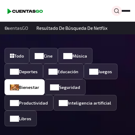
CuentasGO
Resultado De Búsqueda De Netflix
Todo
Cine
Música
Deportes
Educación
Juegos
Bienestar
Seguridad
Productividad
Inteligencia artificial
Libros