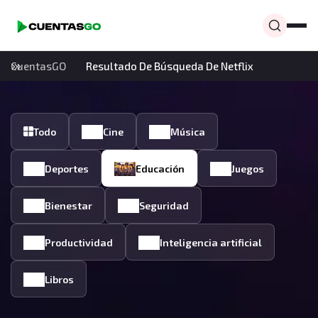
CuentasGO
Resultado De Búsqueda De Netflix
Todo
Cine
Música
Deportes
Educación
Juegos
Bienestar
Seguridad
Productividad
Inteligencia artificial
Libros