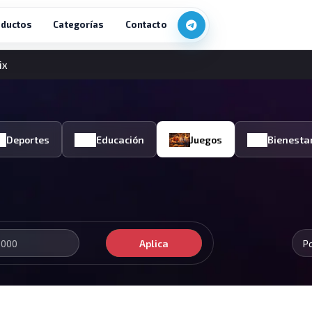
ductos
Categorías
Contacto
ix
Deportes
Educación
Juegos
Bienesta
Aplica
P