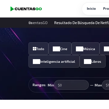
Inicio
Pro
CuentasGO
Resultado De Búsqueda De Netfl
Todo
Cine
Música
Inteligencia artificial
Libros
—
Rangos:
Min
Max