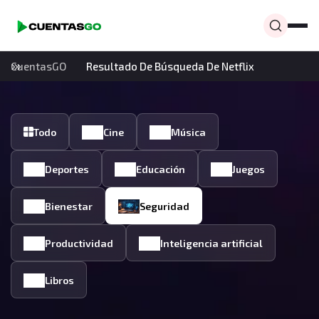
CuentasGO
Resultado De Búsqueda De Netflix
Todo
Cine
Música
Deportes
Educación
Juegos
Bienestar
Seguridad
Productividad
Inteligencia artificial
Libros