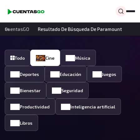
CuentasGO
Resultado De Búsqueda De Paramount
Todo
Cine
Música
Deportes
Educación
Juegos
Bienestar
Seguridad
Productividad
Inteligencia artificial
Libros