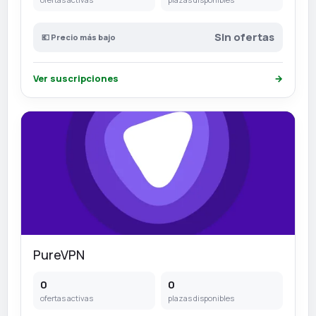
Sin ofertas
💶 Precio más bajo
Ver suscripciones
→
PureVPN
0
0
ofertas activas
plazas disponibles