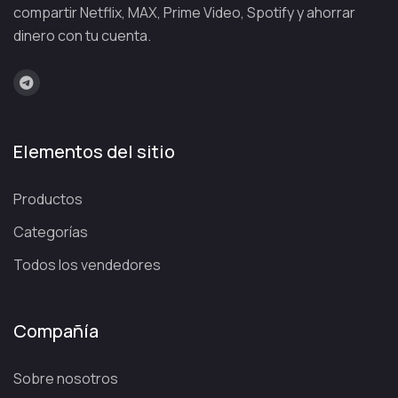
compartir Netflix, MAX, Prime Video, Spotify y ahorrar
dinero con tu cuenta.
Ventajas de comprar VPN y
antivirus en oferta
Vivimos conectados todo el día y, sin embargo, menos del
40% de las personas tiene instalado un antivirus o VPN de
protección. Para que tomes la decisión de una vez por
Elementos del sitio
todas, estas son las ventajas de adquirir una cuenta
premium de seguridad en CuentasGO:
Productos
Ahorro significativo sin perder calidad
Categorías
Esta es la principal ventaja, ya que accedes a las mismas
Todos los vendedores
versiones premium de CyberGhost,
NordVPN
,
ExpressVPN
, Surfshark,
Proton
, Bitdefender, Kaspersky o
ESET, pero pagas solo una parte del precio oficial.
Compañía
Te damos exactamente el mismo software que pagarías a
precio completo, solo que compartido de forma inteligente
Sobre nosotros
con otros usuarios que, como tú, quieren protegerse sin
arruinarse.