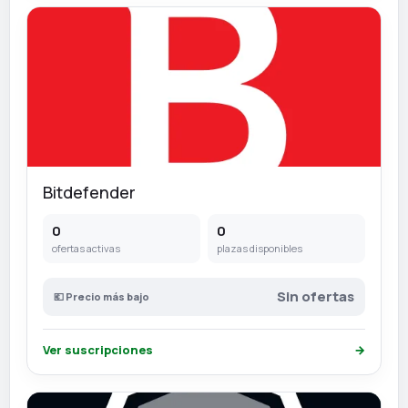
Bitdefender
0
0
ofertas activas
plazas disponibles
Sin ofertas
💶 Precio más bajo
Ver suscripciones
→