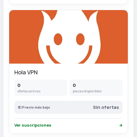
Hola VPN
0
0
ofertas activas
plazas disponibles
Sin ofertas
💶 Precio más bajo
Ver suscripciones
→