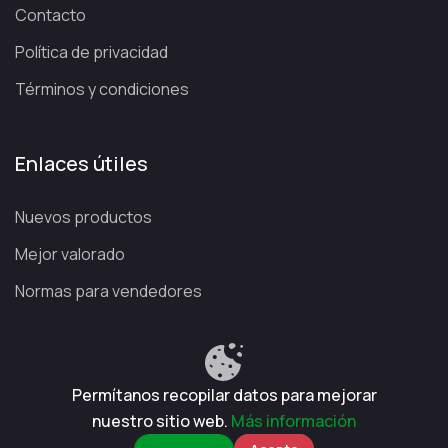
Contacto
Protección completa a precio realista
Política de privacidad
Aquí no valen medias tintas. Una VPN sin antivirus te deja
Términos y condiciones
expuesto a malware; un antivirus sin VPN no oculta tu rastro
digital.
La combinación de ambas cubre los dos frentes: por un
Enlaces útiles
lado, cifras tu conexión y ocultas tu IP para navegar sin dejar
huella; por otro, detectas y bloqueas malware, ransomware
Nuevos productos
y amenazas antes de que entren en tu dispositivo.
Mejor valorado
Acceso a las mejores marcas del mercado
Normas para vendedores
No tienes que conformarte con lo que encuentres.
En
CuentasGO puedes elegir entre CyberGhost, Proton
VPN, McAfee, TotalAV, AVG, PureVPN
, Windscribe y
muchas más.
Política de privacidad
Términos y condiciones
La clave está en escoger según tu necesidad real: si ves
Permítanos recopilar datos para mejorar
Política de reembolso
mucho streaming, priorizas velocidad; si trabajas en WiFi
nuestro sitio web.
Más información
públicas, priorizas cifrado; si descargas archivos con
CuentasGO © 2026. Todos los derechos reservados.