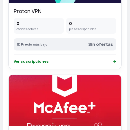
Proton VPN
0
0
ofertas activas
plazas disponibles
Sin ofertas
💶 Precio más bajo
Ver suscripciones
→