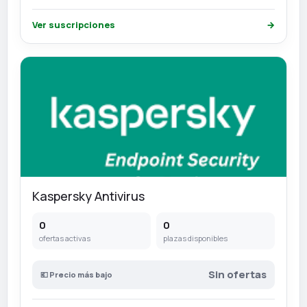
Ver suscripciones
→
Kaspersky Antivirus
0
0
ofertas activas
plazas disponibles
Sin ofertas
💶 Precio más bajo