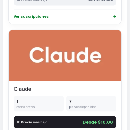
Ver suscripciones
→
Claude
1
7
oferta activa
plazas disponibles
Desde $10,00
💶 Precio más bajo