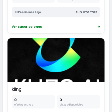
Sin ofertas
💶 Precio más bajo
Ver suscripciones
→
kling
0
0
ofertas activas
plazas disponibles