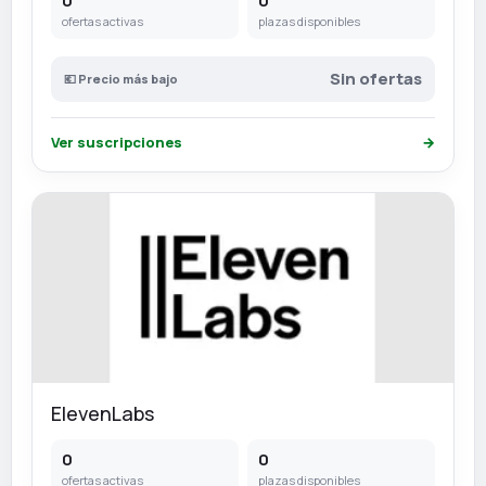
0
0
ofertas activas
plazas disponibles
Sin ofertas
💶 Precio más bajo
Ver suscripciones
→
ElevenLabs
0
0
ofertas activas
plazas disponibles