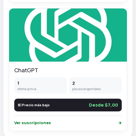
ChatGPT
1
2
oferta activa
plazas disponibles
Desde $7,00
💶 Precio más bajo
Ver suscripciones
→