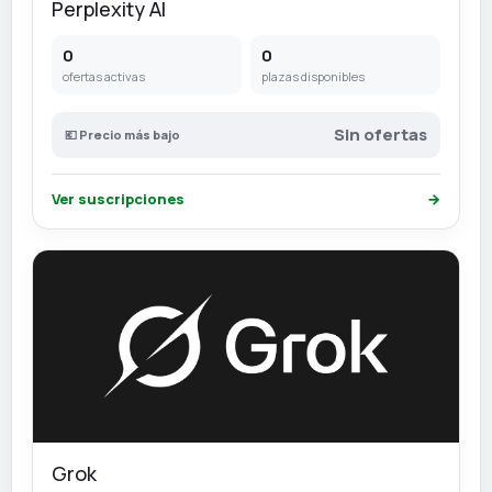
Perplexity AI
0
0
ofertas activas
plazas disponibles
Sin ofertas
💶 Precio más bajo
Ver suscripciones
→
Grok