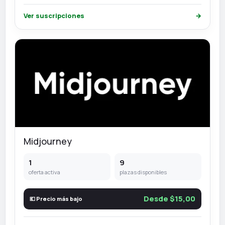
Ver suscripciones
→
Midjourney
1
9
oferta activa
plazas disponibles
Desde $15,00
💶 Precio más bajo