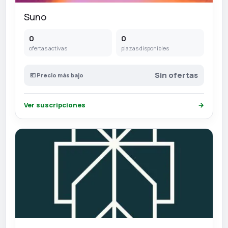
Suno
0
0
ofertas activas
plazas disponibles
Sin ofertas
💶 Precio más bajo
Ver suscripciones
→