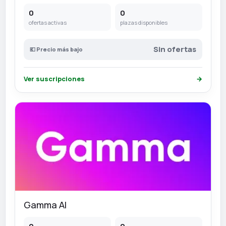
0
0
ofertas activas
plazas disponibles
Sin ofertas
💶 Precio más bajo
Ver suscripciones
→
Gamma AI