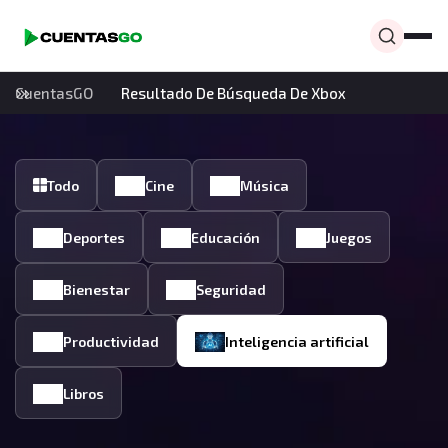
CuentasGO
Resultado De Búsqueda De Xbox
Todo
Cine
Música
Deportes
Educación
Juegos
Bienestar
Seguridad
Productividad
Inteligencia artificial
Libros