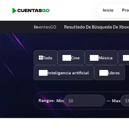
Inicio
Pro
CuentasGO
Resultado De Búsqueda De Xbox
Todo
Cine
Música
Inteligencia artificial
Libros
—
Rangos:
Min
Max