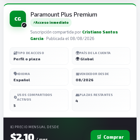
Paramount Plus Premium
CG
⚡
Acceso inmediato
Suscripción compartida por
Cristiano Santos
Garcia
· Publicada el 08/08/2026
🔐
🌍
TIPO DE ACCESO
PAÍS DE LA CUENTA
Perfil o plaza
🌍 Global
🗣️
📅
IDIOMA
VENDEDOR DESDE
Español
08/2026
👥
USOS COMPARTIDOS
PLAZAS RESTANTES
🔄
ACTIVOS
4
5
💶 PRECIO MENSUAL DESDE
$2,10
🛒
Comprar
/ mes