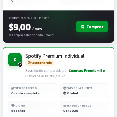
0
💶 PRECIO MENSUAL DESDE
$9,00
🛒
Comprar
/ mes
📅 Compra seleccionada: 1 month
Spotify Premium Individual
C
🕒
Acceso tardío
Suscripción compartida por
Cuantas Premium Bo
·
Publicada el 08/08/2026
🔐
🌍
TIPO DE ACCESO
PAÍS DE LA CUENTA
Cuenta completa
🌍 Global
🗣️
📅
IDIOMA
VENDEDOR DESDE
Español
08/2026