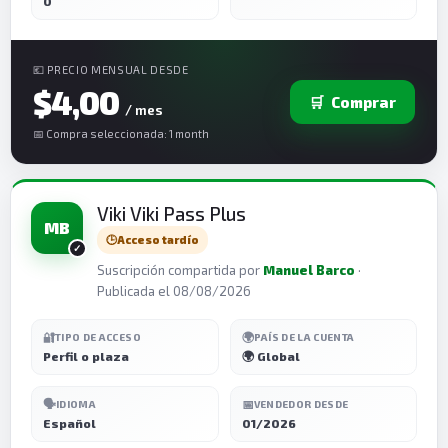
0
💶 PRECIO MENSUAL DESDE
$4,00
🛒
Comprar
/ mes
📅 Compra seleccionada: 1 month
Viki Viki Pass Plus
MB
🕒
Acceso tardío
Suscripción compartida por
Manuel Barco
·
Publicada el 08/08/2026
🔐
🌍
TIPO DE ACCESO
PAÍS DE LA CUENTA
Perfil o plaza
🌍 Global
🗣️
📅
IDIOMA
VENDEDOR DESDE
Español
01/2026