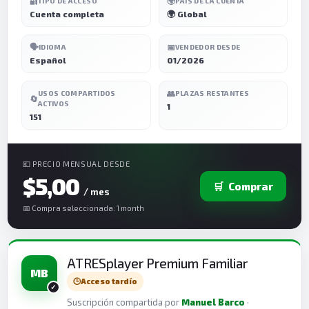
🔐
🌍
TIPO DE ACCESO
PAÍS DE LA CUENTA
Cuenta completa
🌍 Global
🗣️
📅
IDIOMA
VENDEDOR DESDE
Español
01/2026
👥
USOS COMPARTIDOS
PLAZAS RESTANTES
🔄
ACTIVOS
1
151
💶 PRECIO MENSUAL DESDE
$5,00
🛒
Comprar
/ mes
📅 Compra seleccionada: 1 month
ATRESplayer Premium Familiar
MB
🕒
Acceso tardío
Suscripción compartida por
Manuel Barco
·