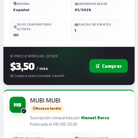
🗣️
📅
IDIOMA
VENDEDOR DESDE
Español
01/2026
👥
USOS COMPARTIDOS
PLAZAS RESTANTES
🔄
ACTIVOS
1
151
💶 PRECIO MENSUAL DESDE
$3,50
🛒
Comprar
/ mes
📅 Compra seleccionada: 1 month
MUBI MUBI
MB
🕒
Acceso tardío
Suscripción compartida por
Manuel Barco
·
Publicada el 08/08/2026