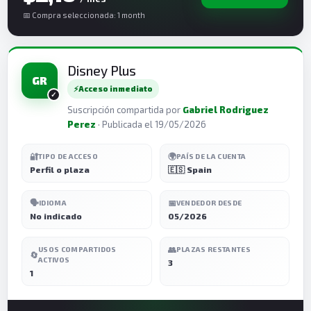
📅 Compra seleccionada: 1 month
Disney Plus
GR
⚡
Acceso inmediato
Suscripción compartida por
Gabriel Rodriguez
Perez
· Publicada el 19/05/2026
🔐
🌍
TIPO DE ACCESO
PAÍS DE LA CUENTA
Perfil o plaza
🇪🇸 Spain
🗣️
📅
IDIOMA
VENDEDOR DESDE
No indicado
05/2026
👥
USOS COMPARTIDOS
PLAZAS RESTANTES
🔄
ACTIVOS
3
1