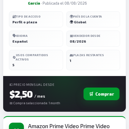
Garcia
· Publicada el 08/08/2026
🔐
🌍
TIPO DE ACCESO
PAÍS DE LA CUENTA
Perfil o plaza
🌍 Global
🗣️
📅
IDIOMA
VENDEDOR DESDE
Español
08/2026
👥
USOS COMPARTIDOS
PLAZAS RESTANTES
🔄
ACTIVOS
1
5
💶 PRECIO MENSUAL DESDE
$2,50
🛒
Comprar
/ mes
📅 Compra seleccionada: 1 month
Amazon Prime Video Prime Video