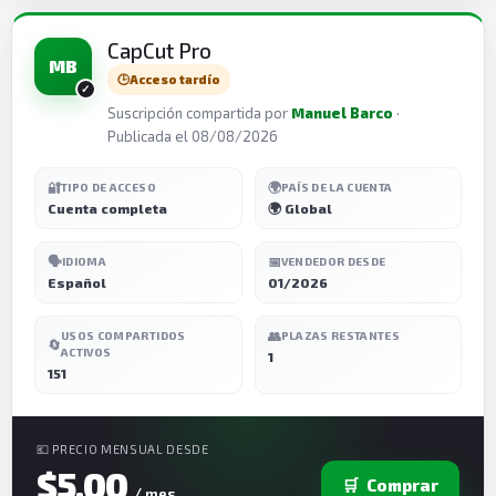
CapCut Pro
MB
🕒
Acceso tardío
Suscripción compartida por
Manuel Barco
·
Publicada el 08/08/2026
🔐
🌍
TIPO DE ACCESO
PAÍS DE LA CUENTA
Cuenta completa
🌍 Global
🗣️
📅
IDIOMA
VENDEDOR DESDE
Español
01/2026
👥
USOS COMPARTIDOS
PLAZAS RESTANTES
🔄
ACTIVOS
1
151
💶 PRECIO MENSUAL DESDE
$5,00
🛒
Comprar
/ mes