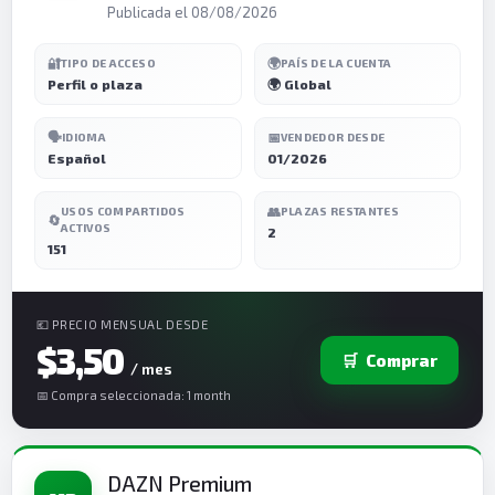
Publicada el 08/08/2026
🔐
🌍
TIPO DE ACCESO
PAÍS DE LA CUENTA
Perfil o plaza
🌍 Global
🗣️
📅
IDIOMA
VENDEDOR DESDE
Español
01/2026
👥
USOS COMPARTIDOS
PLAZAS RESTANTES
🔄
ACTIVOS
2
151
💶 PRECIO MENSUAL DESDE
$3,50
🛒
Comprar
/ mes
📅 Compra seleccionada: 1 month
DAZN Premium