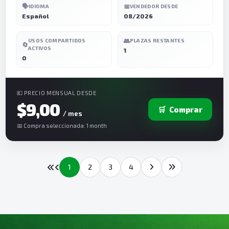
🗣️
📅
IDIOMA
VENDEDOR DESDE
Español
08/2026
👥
USOS COMPARTIDOS
PLAZAS RESTANTES
🔄
ACTIVOS
1
0
💶 PRECIO MENSUAL DESDE
$9,00
🛒
Comprar
/ mes
📅 Compra seleccionada: 1 month
1
2
3
4