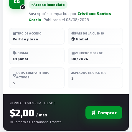
CG
⚡
Acceso inmediato
Suscripción compartida por
Cristiano Santos
Garcia
· Publicada el 08/08/2026
🔐
🌍
TIPO DE ACCESO
PAÍS DE LA CUENTA
Perfil o plaza
🌍 Global
🗣️
📅
IDIOMA
VENDEDOR DESDE
Español
08/2026
👥
USOS COMPARTIDOS
PLAZAS RESTANTES
🔄
ACTIVOS
2
5
💶 PRECIO MENSUAL DESDE
$2,00
🛒
Comprar
/ mes
📅 Compra seleccionada: 1 month