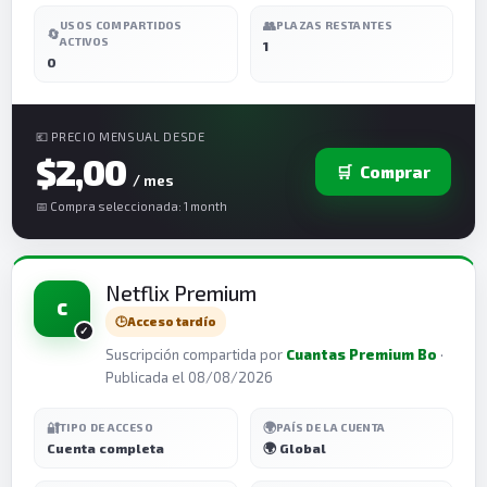
👥
USOS COMPARTIDOS
PLAZAS RESTANTES
🔄
ACTIVOS
1
0
💶 PRECIO MENSUAL DESDE
$2,00
🛒
Comprar
/ mes
📅 Compra seleccionada: 1 month
Netflix Premium
C
🕒
Acceso tardío
Suscripción compartida por
Cuantas Premium Bo
·
Publicada el 08/08/2026
🔐
🌍
TIPO DE ACCESO
PAÍS DE LA CUENTA
Cuenta completa
🌍 Global