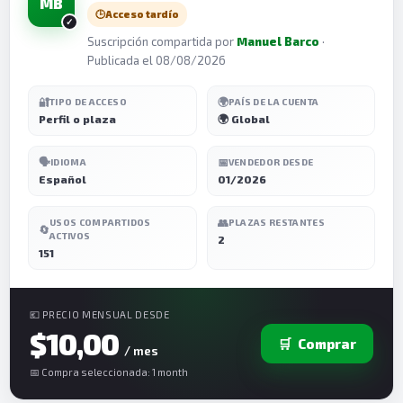
MB
🕒
Acceso tardío
Suscripción compartida por
Manuel Barco
·
Publicada el 08/08/2026
🔐
🌍
TIPO DE ACCESO
PAÍS DE LA CUENTA
Perfil o plaza
🌍 Global
🗣️
📅
IDIOMA
VENDEDOR DESDE
Español
01/2026
👥
USOS COMPARTIDOS
PLAZAS RESTANTES
🔄
ACTIVOS
2
151
💶 PRECIO MENSUAL DESDE
$10,00
🛒
Comprar
/ mes
📅 Compra seleccionada: 1 month