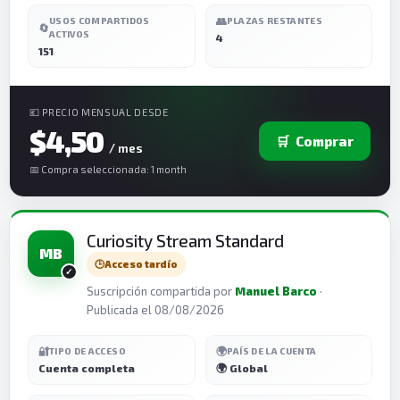
👥
USOS COMPARTIDOS
PLAZAS RESTANTES
🔄
ACTIVOS
4
151
💶 PRECIO MENSUAL DESDE
$4,50
🛒
Comprar
/ mes
📅 Compra seleccionada: 1 month
Curiosity Stream Standard
MB
🕒
Acceso tardío
Suscripción compartida por
Manuel Barco
·
Publicada el 08/08/2026
🔐
🌍
TIPO DE ACCESO
PAÍS DE LA CUENTA
Cuenta completa
🌍 Global