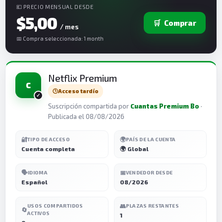
💶 PRECIO MENSUAL DESDE
$5,00
🛒
Comprar
/ mes
📅 Compra seleccionada: 1 month
Netflix Premium
C
🕒
Acceso tardío
Suscripción compartida por
Cuantas Premium Bo
·
Publicada el 08/08/2026
🔐
🌍
TIPO DE ACCESO
PAÍS DE LA CUENTA
Cuenta completa
🌍 Global
🗣️
📅
IDIOMA
VENDEDOR DESDE
Español
08/2026
👥
USOS COMPARTIDOS
PLAZAS RESTANTES
🔄
ACTIVOS
1