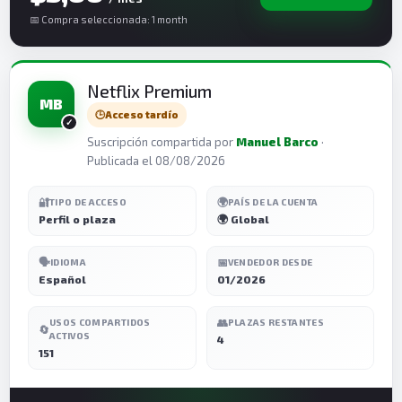
📅 Compra seleccionada: 1 month
Netflix Premium
MB
🕒
Acceso tardío
Suscripción compartida por
Manuel Barco
·
Publicada el 08/08/2026
🔐
🌍
TIPO DE ACCESO
PAÍS DE LA CUENTA
Perfil o plaza
🌍 Global
🗣️
📅
IDIOMA
VENDEDOR DESDE
Español
01/2026
👥
USOS COMPARTIDOS
PLAZAS RESTANTES
🔄
ACTIVOS
4
151