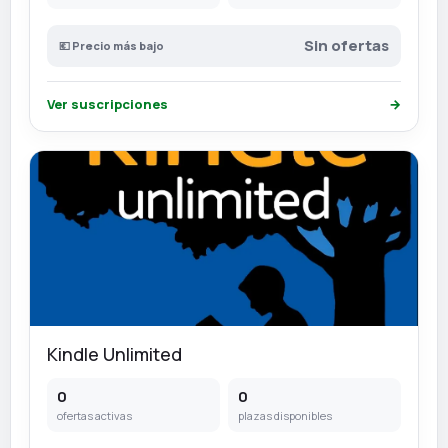
Sin ofertas
💶 Precio más bajo
Ver suscripciones
→
Kindle Unlimited
0
0
ofertas activas
plazas disponibles