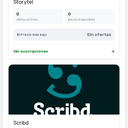
Storytel
0
0
ofertas activas
plazas disponibles
Sin ofertas
💶 Precio más bajo
Ver suscripciones
→
Scribd