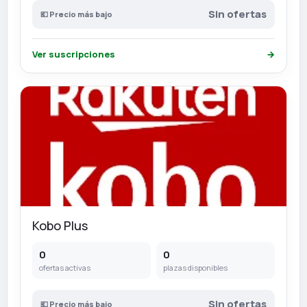
Sin ofertas
💶 Precio más bajo
Ver suscripciones
→
Kobo Plus
0
0
ofertas activas
plazas disponibles
Sin ofertas
💶 Precio más bajo