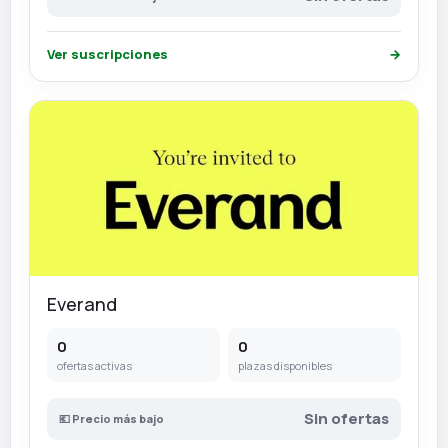
Ver suscripciones
→
Everand
0
0
ofertas activas
plazas disponibles
Sin ofertas
💶 Precio más bajo