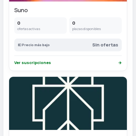
Suno
0
0
ofertas activas
plazas disponibles
Sin ofertas
💶 Precio más bajo
Ver suscripciones
→