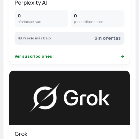
Perplexity AI
0
0
ofertas activas
plazas disponibles
Sin ofertas
💶 Precio más bajo
Ver suscripciones
→
Grok