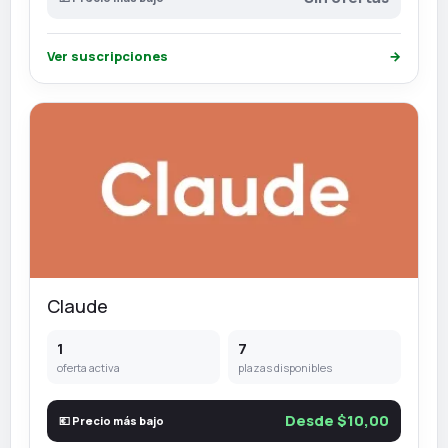
Ver suscripciones
→
Claude
1
7
oferta activa
plazas disponibles
Desde $10,00
💶 Precio más bajo