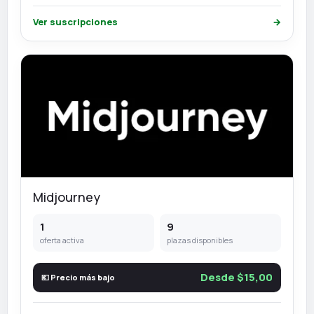
Ver suscripciones
→
Midjourney
1
9
oferta activa
plazas disponibles
Desde $15,00
💶 Precio más bajo