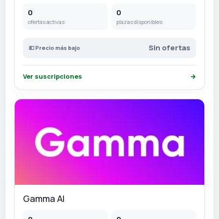
0
0
ofertas activas
plazas disponibles
Sin ofertas
💶 Precio más bajo
Ver suscripciones
→
Gamma AI