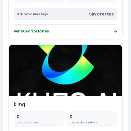
Sin ofertas
💶 Precio más bajo
Ver suscripciones
→
kling
0
0
ofertas activas
plazas disponibles