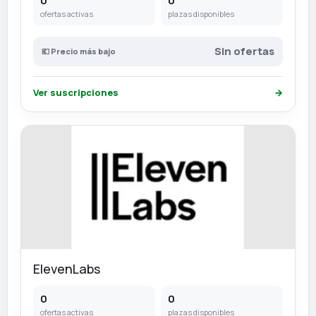
0
0
ofertas activas
plazas disponibles
Sin ofertas
💶 Precio más bajo
Ver suscripciones
→
ElevenLabs
0
0
ofertas activas
plazas disponibles