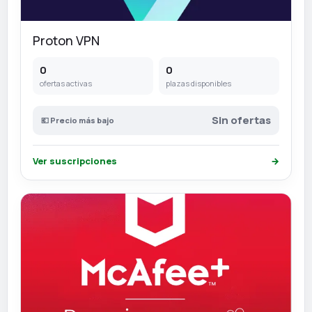
Proton VPN
0
0
ofertas activas
plazas disponibles
Sin ofertas
💶 Precio más bajo
Ver suscripciones
→