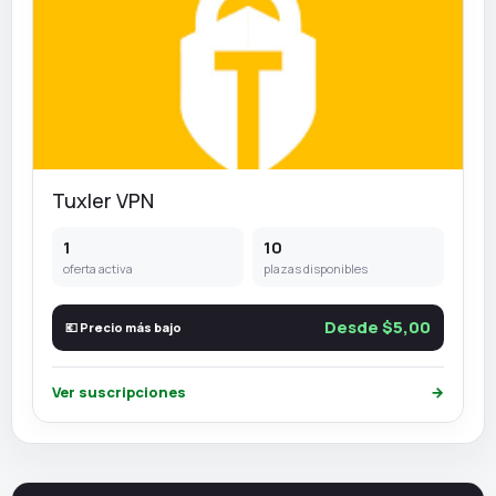
Tuxler VPN
1
10
oferta activa
plazas disponibles
Desde $5,00
💶 Precio más bajo
Ver suscripciones
→