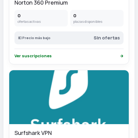
Norton 360 Premium
0
0
ofertas activas
plazas disponibles
Sin ofertas
💶 Precio más bajo
Ver suscripciones
→
Surfshark VPN