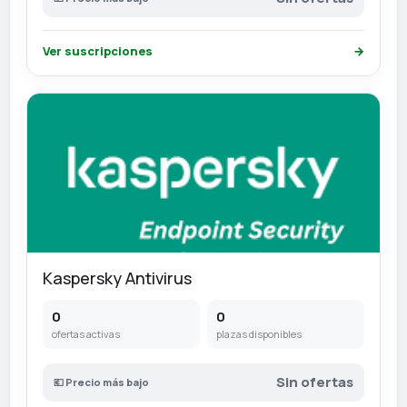
Ver suscripciones
→
Kaspersky Antivirus
0
0
ofertas activas
plazas disponibles
Sin ofertas
💶 Precio más bajo