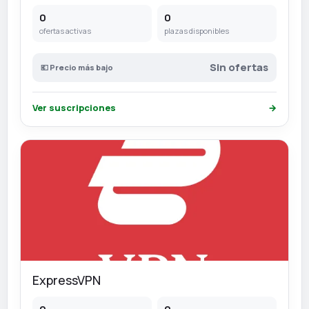
0
0
ofertas activas
plazas disponibles
Sin ofertas
💶 Precio más bajo
Ver suscripciones
→
ExpressVPN