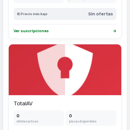
Sin ofertas
💶 Precio más bajo
Ver suscripciones
→
TotalAV
0
0
ofertas activas
plazas disponibles