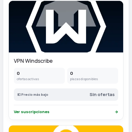
VPN Windscribe
0
0
ofertas activas
plazas disponibles
Sin ofertas
💶 Precio más bajo
Ver suscripciones
→