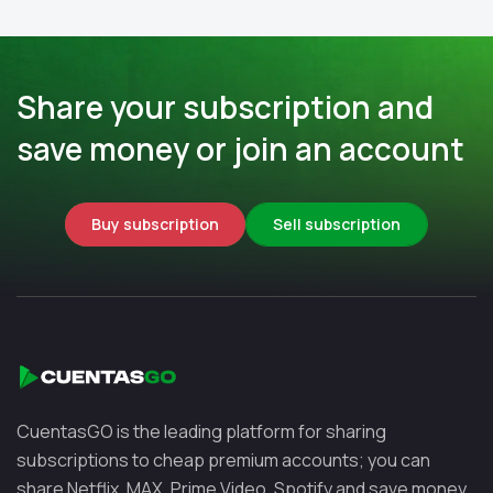
Ransomware and malware attacks continue to rise. In fact,
thousands of incidents are reported each year, and
Share your subscription and
ransomware accounts for a significant portion of security
breaches.
save money or join an account
If you’re still unsure what you need, here’s a roadmap to help
you:
Buy subscription
Sell subscription
You use public Wi-Fi or want more privacy →
prioritize a VPN.
You frequently download files or open attachments →
prioritize antivirus software.
You’re looking for comprehensive protection →
combine both.
CuentasGO is the leading platform for sharing
With CuentasGO’s shared subscriptions, you get the same
subscriptions to cheap premium accounts; you can
premium protection at a much more affordable price
.
share Netflix, MAX, Prime Video, Spotify and save money